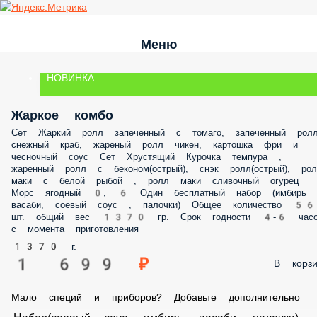
Меню
НОВИНКА
Жаркое комбо
Сет Жаркий ролл запеченный с томаго, запеченный рол
снежный краб, жареный ролл чикен, картошка фри и
чесночный соус Сет Хрустящий Курочка темпура ,
жаренный ролл с беконом(острый), снэк ролл(острый), ро
маки с белой рыбой , ролл маки сливочный огурец
Морс ягодный 0, 6 Один бесплатный набор (имбирь 
васаби, соевый соус , палочки) Общее количество 56
шт. общий вес 1370 гр. Срок годности 4-6 часо
с момента приготовления
1370 г.
1 699 ₽
В корзи
Мало специй и приборов? Добавьте дополнительно