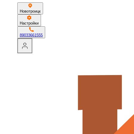
Новотроицк
Настройки
89033661555