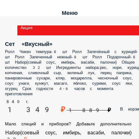
Меню
Акция
Сет «Вкусный»
Ролл Чикен темпура-8 шт Ролл Запечённый с курицей-8 шт Ролл
Запеченный нежный-8 шт Ролл Подарочный-8 шт Набор(соевый соу
имбирь, васаби, палочки) Общее количество 32 шт Ингредиенты
набора:рис, нори, курица копченая, сливочный сыр, зеленый лук,
перец паприка, панировочные сухари, кляр, моцарелла, чесночный
соус, соус унаги, кунжут, масаго, яблоко, сурими, соус яки, огурец С
годности 4-6 часов с момента приготовления
840 г.
1 349 ₽
В корз
1 889 ₽
Мало специй и приборов? Добавьте дополнительно
Набор(соевый соус, имбирь, васаби, палочки)
39 ₽
В корзину